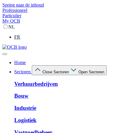
Spring naar de inhoud
Professioneel
Particulier
My OCB
NL
FR
Home
Sectoren
Close Sectoren
Open Sectoren
Verhuurbedrijven
Bouw
Industrie
Logistiek
Vastgoedbeheer