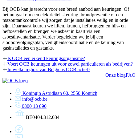
Bij OCB kan je terecht voor een breed aanbod aan keuringen. Of
het nu gaat om een elektriciteitskeuring, brandpreventie of een
mazouttankcontrole wij zorgen dat je installaties veilig en in orde
zijn. Daarnaast keuren we liften, kranen, hefbruggen en hijs- en
heftoestellen en brengen we asbest in kaart via een
asbestinventarisatie. Verder begeleiden we je bij een
sloopopvolgingsplan, veiligheidscoördinatie en de keuring van
gasinstallaties en gastanks.
Is OCB een erkend keuringsorganisme?
Voert OCB keuringen uit voor zowel particulieren als bedrijven?
In welke regio's van België is OCB actief?
Onze blog
FAQ
Koningin Astridlaan 60, 2550 Kontich
info@ocb.be
0800 13 890
BE0404.312.034