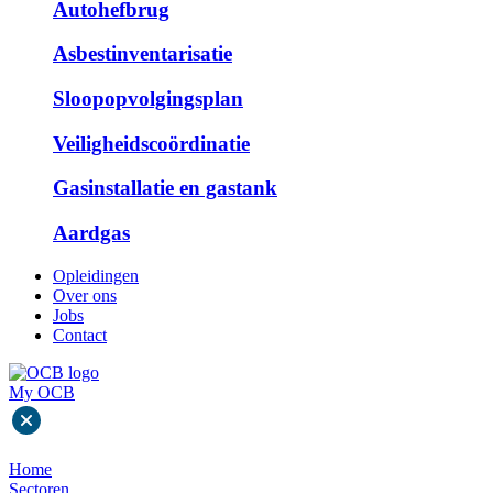
Autohefbrug
Asbestinventarisatie
Sloopopvolgingsplan
Veiligheidscoördinatie
Gasinstallatie en gastank
Aardgas
Opleidingen
Over ons
Jobs
Contact
My OCB
Home
Sectoren