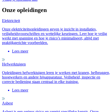
Onze opleidingen
Elektriciteit
Onze elektriciteitsopleidingen geven je inzicht in installaties,
veiligheidsvoorschriften en wettelijke keuringen. Leer hoe je veilig
werkt met spanning en hoe je risico’s minimaliseert, altijd met
praktijkgerichte voorbeelden.
Lees meer
Hefwerktuigen
Opleidingen hefwerktuigen leren je werken met kranen, hefbruggen,
hoogwerkers en andere hijsapparatuur. Veiligheid, inspectie en
correcte bediening staan centraal in elke training.
Lees meer
Asbest
Asbest is een serieus risico en vereist specifieke kennis. Onze