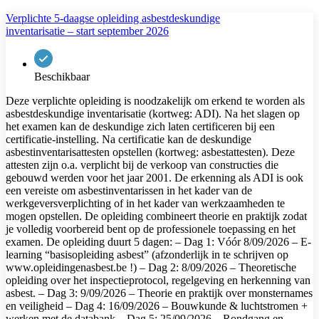
Verplichte 5-daagse opleiding asbestdeskundige
inventarisatie – start september 2026
Beschikbaar
Deze verplichte opleiding is noodzakelijk om erkend te worden als
asbestdeskundige inventarisatie (kortweg: ADI). Na het slagen op
het examen kan de deskundige zich laten certificeren bij een
certificatie-instelling. Na certificatie kan de deskundige
asbestinventarisattesten opstellen (kortweg: asbestattesten). Deze
attesten zijn o.a. verplicht bij de verkoop van constructies die
gebouwd werden voor het jaar 2001. De erkenning als ADI is ook
een vereiste om asbestinventarissen in het kader van de
werkgeversverplichting of in het kader van werkzaamheden te
mogen opstellen. De opleiding combineert theorie en praktijk zodat
je volledig voorbereid bent op de professionele toepassing en het
examen. De opleiding duurt 5 dagen: – Dag 1: Vóór 8/09/2026 – E-
learning “basisopleiding asbest” (afzonderlijk in te schrijven op
www.opleidingenasbest.be !) – Dag 2: 8/09/2026 – Theoretische
opleiding over het inspectieprotocol, regelgeving en herkenning van
asbest. – Dag 3: 9/09/2026 – Theorie en praktijk over monsternames
en veiligheid – Dag 4: 16/09/2026 – Bouwkunde & luchtstromen +
werken met de databank – Dag 5: 25/09/2026 – Rondgang en